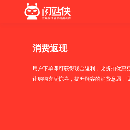
产品发布
最新动态
特色功能
营销活动
消费返现
最完整的产品功能信息
行业最新资讯信息
店铺装修
拼团
用户下单即可获得现金返利，比折扣优惠
会员营销
秒杀
让购物充满惊喜，提升顾客的消费意愿，
多门店
砍价
多商户
定金膨胀
打包一口
更多