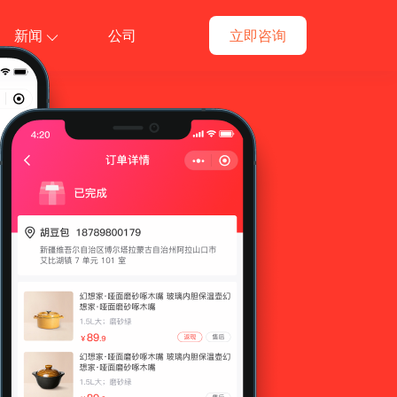
新闻
公司
立即咨询
件
供货商
多商户
预约到店
多门店
自建跑腿
收银台
批发商品
买家秀
计次时商品
更多