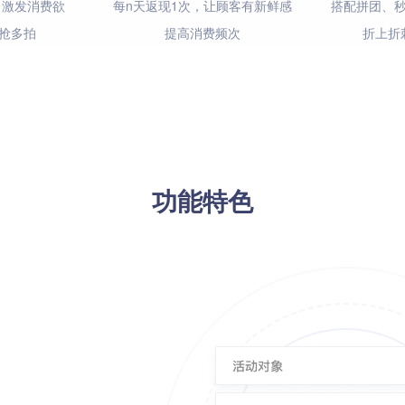
，激发消费欲
每n天返现1次，让顾客有新鲜感
搭配拼团、
抢多拍
提高消费频次
折上折
功能特色