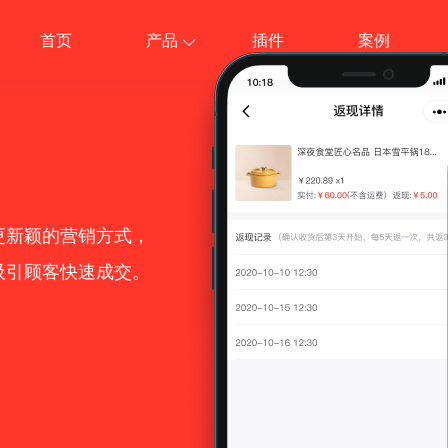
首页
产品
插件
案例
更新日志
应用插
稳定迭代更新
社群接龙
代理小店
更新颖的营销方式，
收费券包
商品导入
吸引顾客快速成交。
第N件打N折
视频号
裂变优惠券
当面付
价
资产转增
更多